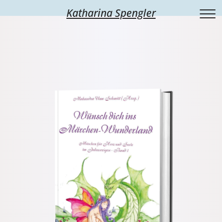
Katharina Spengler
Schreibcoaching
Über mich
Workshops
Bücher
Wochenende
Termine