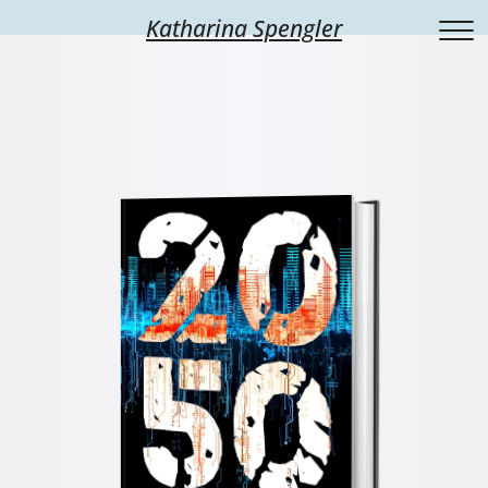
Katharina Spengler
Schreibcoaching
Über mich
Workshops
Bücher
Wochenende
Termine