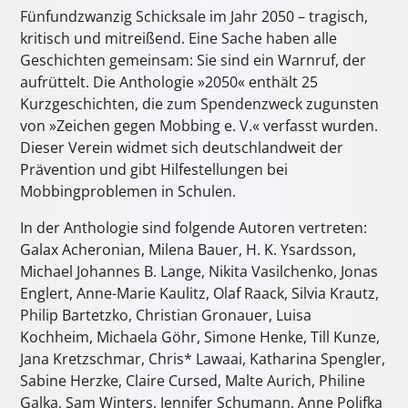
Fünfundzwanzig Schicksale im Jahr 2050 – tragisch,
kritisch und mitreißend. Eine Sache haben alle
Geschichten gemeinsam: Sie sind ein Warnruf, der
aufrüttelt. Die Anthologie »2050« enthält 25
Kurzgeschichten, die zum Spendenzweck zugunsten
von »Zeichen gegen Mobbing e. V.« verfasst wurden.
Dieser Verein widmet sich deutschlandweit der
Prävention und gibt Hilfestellungen bei
Mobbingproblemen in Schulen.
In der Anthologie sind folgende Autoren vertreten:
Galax Acheronian, Milena Bauer, H. K. Ysardsson,
Michael Johannes B. Lange, Nikita Vasilchenko, Jonas
Englert, Anne-Marie Kaulitz, Olaf Raack, Silvia Krautz,
Philip Bartetzko, Christian Gronauer, Luisa
Kochheim, Michaela Göhr, Simone Henke, Till Kunze,
Jana Kretzschmar, Chris* Lawaai, Katharina Spengler,
Sabine Herzke, Claire Cursed, Malte Aurich, Philine
Galka, Sam Winters, Jennifer Schumann, Anne Polifka