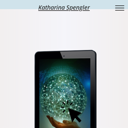
Katharina Spengler
Schreibcoaching
Über mich
Workshops
Bücher
Wochenende
Termine